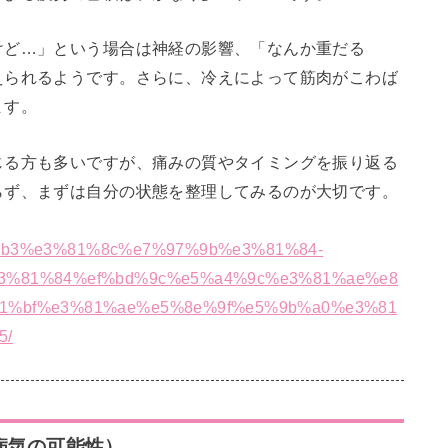
けど…」という場合は神経の影響、「なんか重だる
えられるようです。さらに、冷えによって筋肉がこわば
ます。
じる方も多いですが、痛みの質やタイミングを振り返る
らず、まずは自分の状態を整理してみるのが大切です。
8%b6%b3%e3%81%8c%e7%97%9b%e3%81%84-
3%81%84%ef%bd%9c%e5%a4%9c%e3%81%ae%e8
1%bf%e3%81%ae%e5%8e%9f%e5%9b%a0%e3%81
5/
病気の可能性）