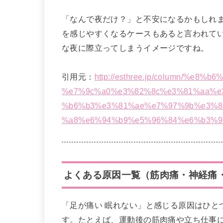
「なんで夜だけ？」と不安になるかもしれ
を感じやすくなるケースもあると言われて
な夜に際立ってしまうイメージですね。
引用元：
http://esthree.jp/column/%e
%e7%9c%a0%e3%82%8c%e3%81%aa%e
%b6%b3%e3%81%ae%e7%97%9b%e3%8
%a8%e6%94%b9%e5%96%84%e6%b3%9
よくある原因一覧（筋肉痛・神経痛
「足が痛い 眠れない」と感じる原因はひと
す。たとえば、運動後の筋肉痛や立ち仕事