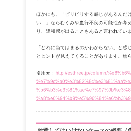
ほかにも、「ピリピリする感じがあるんだ
い…」ならむくみや血行不良の可能性が考
り、違和感が出ることもあると言われてい
「どれに当てはまるのかわからない」と感
とヒントが見えてくることがあります。焦
引用元：
http://esthree.jp/column/%e
%e7%9c%a0%e3%82%8c%e3%81%aa%e
%b6%b3%e3%81%ae%e7%97%9b%e3%8
%a8%e6%94%b9%e5%96%84%e6%b3%9
放置してはいけないケースの概要（