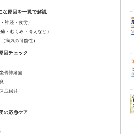
主な原因を一覧で解説
流・神経・疲労）
経痛・むくみ・冷えなど）
要（病気の可能性）
原因チェック
・坐骨神経痛
良
グス症候群
夜の応急ケア
け