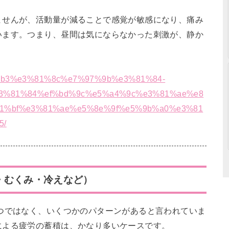
ませんが、活動量が減ることで感覚が敏感になり、痛み
います。つまり、昼間は気にならなかった刺激が、静か
8%b6%b3%e3%81%8c%e7%97%9b%e3%81%84-
3%81%84%ef%bd%9c%e5%a4%9c%e3%81%ae%e8
1%bf%e3%81%ae%e5%8e%9f%e5%9b%a0%e3%81
5/
・むくみ・冷えなど）
つではなく、いくつかのパターンがあると言われていま
による疲労の蓄積は、かなり多いケースです。