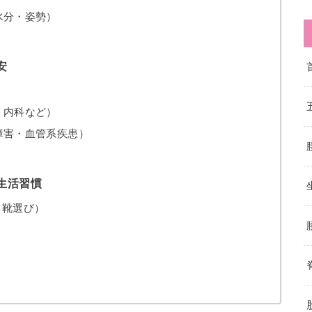
水分・姿勢）
安
・内科など）
障害・血管系疾患）
生活習慣
・靴選び）