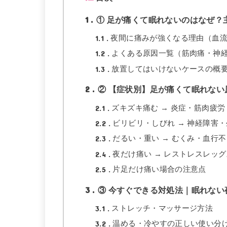
1
① 足が痛くて眠れないのはなぜ？
1.1
夜間に痛みが強くなる理由（血
1.2
よくある原因一覧（筋肉痛・神
1.3
放置してはいけないケースの概
2
② 【症状別】足が痛くて眠れない
2.1
ズキズキ痛む → 炎症・筋肉疲労
2.2
ビリビリ・しびれ → 神経障害
2.3
だるい・重い → むくみ・血行不
2.4
夜だけ痛い → レストレスレッ
2.5
片足だけ痛い場合の注意点
3
③ 今すぐできる対処法｜眠れない
3.1
ストレッチ・マッサージ方法
3.2
温める・冷やすの正しい使い分