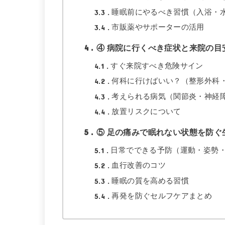
3.3
睡眠前にやるべき習慣（入浴・
3.4
市販薬やサポーターの活用
4
④ 病院に行くべき症状と来院の目
4.1
すぐ来院すべき危険サイン
4.2
何科に行けばいい？（整形外科
4.3
考えられる病気（関節炎・神経
4.4
放置リスクについて
5
⑤ 足の痛みで眠れない状態を防ぐ
5.1
日常でできる予防（運動・姿勢
5.2
血行改善のコツ
5.3
睡眠の質を高める習慣
5.4
再発を防ぐセルフケアまとめ