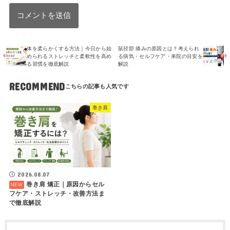
体を柔らかくする方法｜今日から始
鼠径部 痛みの原因とは？考えられ
められるストレッチと柔軟性を高め
る病気・セルフケア・来院の目安を
る習慣を徹底解説
解説
RECOMMEND
巻き肩
2026.08.07
巻き肩 矯正｜原因からセル
フケア・ストレッチ・改善方法ま
で徹底解説