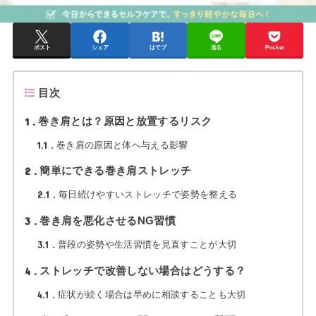
ポスト
シェア
はてブ
送る
Pocket
目次
1
巻き肩とは？原因と放置するリスク
1.1
巻き肩の原因と体へ与える影響
2
簡単にできる巻き肩ストレッチ
2.1
毎日続けやすいストレッチで姿勢を整える
3
巻き肩を悪化させるNG習慣
3.1
普段の姿勢や生活習慣を見直すことが大切
4
ストレッチで改善しない場合はどうする？
4.1
症状が続く場合は早めに相談することも大切