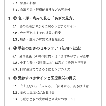
2.3
薬剤の影響
2.4
血液疾患・肝機能異常などの可能性
3
③ 色・形・痛みで見る「あざの見方」
3.1
色の経過は体が元に戻ろうとするサイン
3.2
色が変わるまでの期間の目安
3.3
痛み・腫れの有無で見る注意点
4
④ 手首のあざのセルフケア（初期〜経過）
4.1
受傷直後（48時間以内）は「まず冷やす」が基本
4.2
中期以降（48時間以上）は温めて経過を見守る
4.3
日常生活でできる予防とケアの工夫
5
⑤ 受診すべきサインと医療機関の目安
5.1
「消えない」「広がる」「頻発する」あざは注意
5.2
他の出血症状がある場合
5.3
心配なときの受診科と来院時のポイント