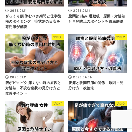
2026.01.11
2026.01.11
ぎっくり腰 休むべき期間と仕事復
股関節 痛み 運動後 原因・対処法
帰のタイミング 症状別の目安を
と再発防止のポイントを徹底解説
専門家が解説
ブログ
ブログ
2026.01.11
2026.04.06
腕がピクピク 痛くない時の原因と
腰痛と股関節痛の関係 原因・見
対処法 不安な症状の見分け方と
分け方・改善法
改善ポイント
ブログ
ブログ