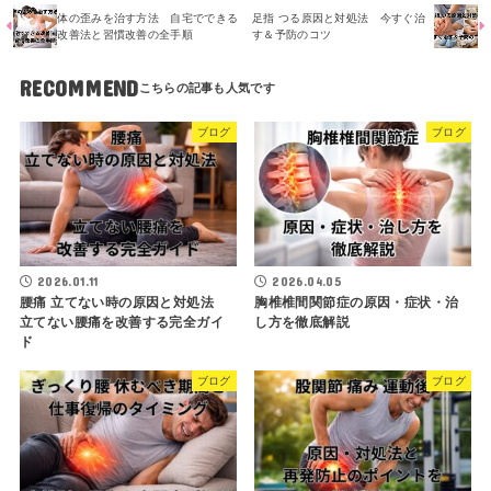
体の歪みを治す方法 自宅でできる
足指 つる原因と対処法 今すぐ治
改善法と習慣改善の全手順
す＆予防のコツ
RECOMMEND
ブログ
ブログ
2026.01.11
2026.04.05
腰痛 立てない時の原因と対処法
胸椎椎間関節症の原因・症状・治
立てない腰痛を改善する完全ガイ
し方を徹底解説
ド
ブログ
ブログ