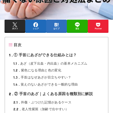
ポスト
シェア
はてブ
送る
Pocket
目次
1
① 手首にあざができる仕組みとは？
1.1
あざ（皮下出血・内出血）の基本メカニズム
1.2
紫色になる理由と色の変化
1.3
手首はなぜあざが目立ちやすい？
1.4
覚えのないあざができる一般的な理由
2
② 手首のあざ｜よくある原因を種類別に解説
2.1
外傷・ぶつけた記憶があるケース
2.2
老人性紫斑（加齢で出やすい）