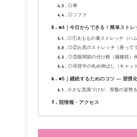
4.3
◎車
4.4
◎ソファ
5
■4｜今日からできる！簡単ストレ
5.1
◎①太ももの裏ストレッチ（ハ
5.2
◎②お尻のストレッチ（座って
5.3
◎③股関節の付け根（腸腰筋）
5.4
◎④背中の丸め伸ばし（キャッ
6
■5｜継続するためのコツ — 習慣
6.1
小さな意識づけが、骨盤の姿勢
7
院情報・アクセス