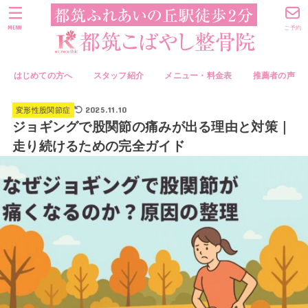
MENU
ご予約
はじめての方へ
スタッフ紹介
メニュー・料金表
推薦者の声
2025.11.10
変形性股関節症
ジョギングで股関節の痛みが出る理由と対策｜
走り続けるための完全ガイド