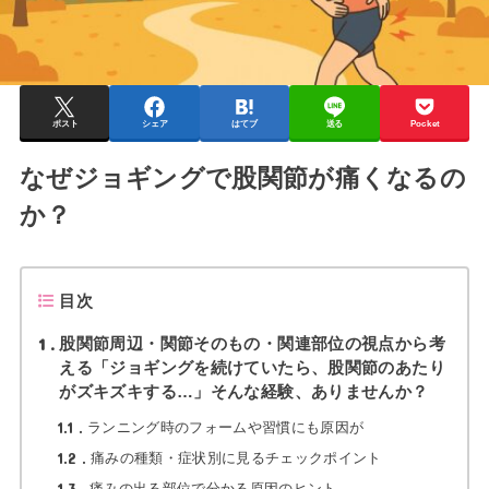
ポスト
シェア
はてブ
送る
Pocket
なぜジョギングで股関節が痛くなるの
か？
目次
1
股関節周辺・関節そのもの・関連部位の視点から考
える「ジョギングを続けていたら、股関節のあたり
がズキズキする…」そんな経験、ありませんか？
1.1
ランニング時のフォームや習慣にも原因が
1.2
痛みの種類・症状別に見るチェックポイント
1.3
痛みの出る部位で分かる原因のヒント