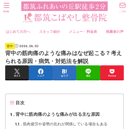
MENU
ご予約
はじめての方へ
スタッフ紹介
メニュー・料金表
推薦者の声
2026.06.03
背中
背中の筋肉痛のような痛みはなぜ起こる？考え
られる原因・病気・対処法を解説
ポスト
シェア
はてブ
送る
Pocket
目次
1
背中に筋肉痛のような痛みが出る主な原因
1.1
筋肉疲労や姿勢の乱れが関係している場合もある