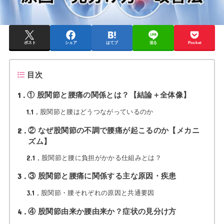
ポスト
シェア
はてブ
送る
Pocket
目次
1
① 股関節と腰痛の関係とは？【結論＋全体像】
1.1
股関節と腰はどうつながっているのか
2
② なぜ股関節の不調で腰痛が起こるのか【メカニ
ズム】
2.1
股関節と腰に負担がかかる仕組みとは？
3
③ 股関節と腰痛に関係する主な原因・疾患
3.1
股関節・腰それぞれの原因と共通要因
4
④ 股関節由来か腰由来か？症状の見分け方