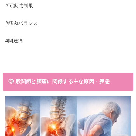
#可動域制限
#筋肉バランス
#関連痛
③ 股関節と腰痛に関係する主な原因・疾患