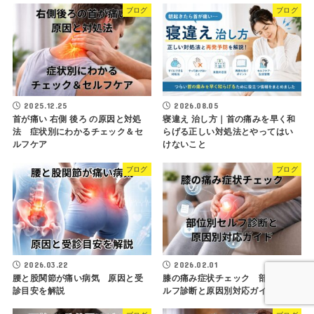
ブログ
ブログ
2025.12.25
2026.08.05
首が痛い 右側 後ろ の原因と対処
寝違え 治し方｜首の痛みを早く和
法 症状別にわかるチェック＆セ
らげる正しい対処法とやってはい
ルフケア
けないこと
ブログ
ブログ
2026.03.22
2026.02.01
腰と股関節が痛い病気 原因と受
膝の痛み症状チェック 部位別セ
診目安を解説
ルフ診断と原因別対応ガイド