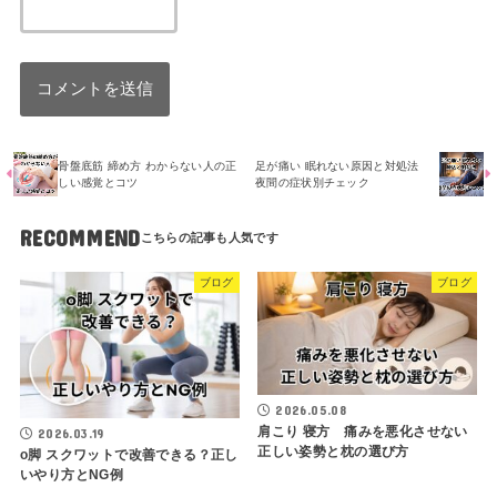
骨盤底筋 締め方 わからない人の正
足が痛い 眠れない原因と対処法
しい感覚とコツ
夜間の症状別チェック
RECOMMEND
ブログ
ブログ
2026.05.08
肩こり 寝方 痛みを悪化させない
2026.03.19
正しい姿勢と枕の選び方
o脚 スクワットで改善できる？正し
いやり方とNG例