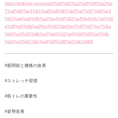
https://esthree.jp/column/%e8%82%a1%e9%96%a2%e
7%af%80%e3%81%a8%e8%85%b0%e7%97%9b%e3
%81%ae%e9%96%a2%e4%bf%82%ef%bd%9c%e5%8
e%9f%e5%9b%a0%e3%83%bb%e7%97%87%e7%8a
%b6%e3%83%bb%e5%b0%82%e9%96%80%e5%8c
%bb%e3%81%8c%e6%95%99%e3%81%88/
#股関節と腰痛の改善
#ストレッチ習慣
#筋トレの重要性
#姿勢改善