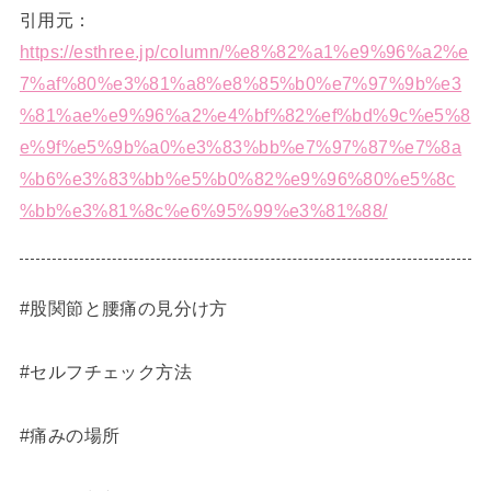
引用元：
https://esthree.jp/column/%e8%82%a1%e9%96%a2%e
7%af%80%e3%81%a8%e8%85%b0%e7%97%9b%e3
%81%ae%e9%96%a2%e4%bf%82%ef%bd%9c%e5%8
e%9f%e5%9b%a0%e3%83%bb%e7%97%87%e7%8a
%b6%e3%83%bb%e5%b0%82%e9%96%80%e5%8c
%bb%e3%81%8c%e6%95%99%e3%81%88/
#股関節と腰痛の見分け方
#セルフチェック方法
#痛みの場所