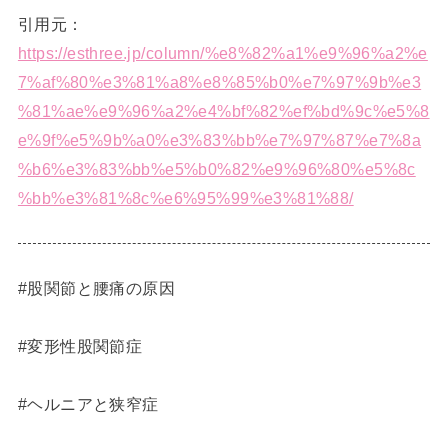
引用元：
https://esthree.jp/column/%e8%82%a1%e9%96%a2%e
7%af%80%e3%81%a8%e8%85%b0%e7%97%9b%e3
%81%ae%e9%96%a2%e4%bf%82%ef%bd%9c%e5%8
e%9f%e5%9b%a0%e3%83%bb%e7%97%87%e7%8a
%b6%e3%83%bb%e5%b0%82%e9%96%80%e5%8c
%bb%e3%81%8c%e6%95%99%e3%81%88/
#股関節と腰痛の原因
#変形性股関節症
#ヘルニアと狭窄症