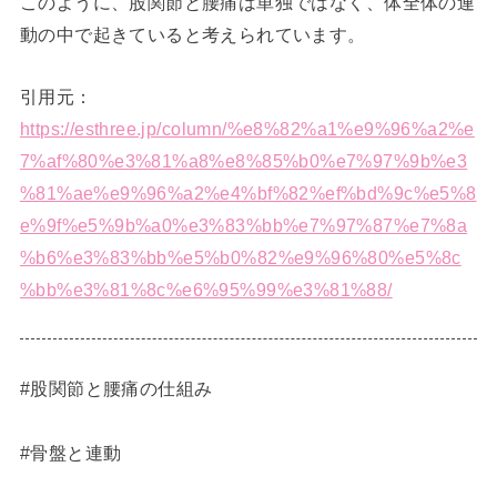
このように、股関節と腰痛は単独ではなく、体全体の連
動の中で起きていると考えられています。
引用元：
https://esthree.jp/column/%e8%82%a1%e9%96%a2%e
7%af%80%e3%81%a8%e8%85%b0%e7%97%9b%e3
%81%ae%e9%96%a2%e4%bf%82%ef%bd%9c%e5%8
e%9f%e5%9b%a0%e3%83%bb%e7%97%87%e7%8a
%b6%e3%83%bb%e5%b0%82%e9%96%80%e5%8c
%bb%e3%81%8c%e6%95%99%e3%81%88/
#股関節と腰痛の仕組み
#骨盤と連動