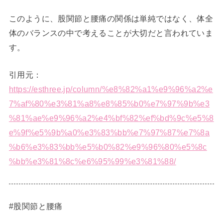
このように、股関節と腰痛の関係は単純ではなく、体全
体のバランスの中で考えることが大切だと言われていま
す。
引用元：
https://esthree.jp/column/%e8%82%a1%e9%96%a2%e
7%af%80%e3%81%a8%e8%85%b0%e7%97%9b%e3
%81%ae%e9%96%a2%e4%bf%82%ef%bd%9c%e5%8
e%9f%e5%9b%a0%e3%83%bb%e7%97%87%e7%8a
%b6%e3%83%bb%e5%b0%82%e9%96%80%e5%8c
%bb%e3%81%8c%e6%95%99%e3%81%88/
#股関節と腰痛