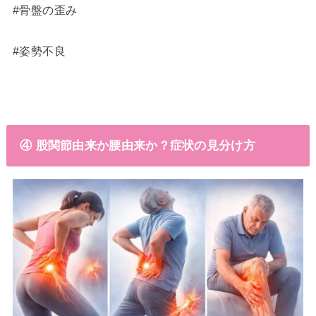
#骨盤の歪み
#姿勢不良
④ 股関節由来か腰由来か？症状の見分け方