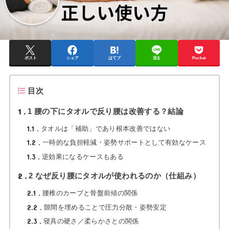
ポスト
シェア
はてブ
送る
Pocket
目次
1
1 腰の下にタオルで反り腰は改善する？結論
1.1
タオルは「補助」であり根本改善ではない
1.2
一時的な負担軽減・姿勢サポートとして有効なケース
1.3
逆効果になるケースもある
2
2 なぜ反り腰にタオルが使われるのか（仕組み）
2.1
腰椎のカーブと骨盤前傾の関係
2.2
隙間を埋めることで圧力分散・姿勢安定
2.3
寝具の硬さ／柔らかさとの関係