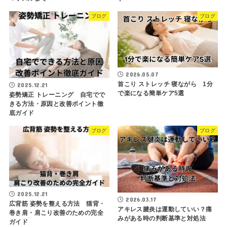
ブログ
ブログ
2026.05.07
首こり ストレッチ 寝ながら 1分
2025.12.21
で楽になる簡単ケア5選
姿勢矯正 トレーニング 自宅でで
きる方法・原因と改善ポイント徹
底ガイド
ブログ
ブログ
2025.12.21
2026.03.17
広背筋 姿勢を整える方法 猫背・
アキレス腱炎は運動していい？痛
巻き肩・肩こり改善のための完全
みがある時の判断基準と対処法
ガイド