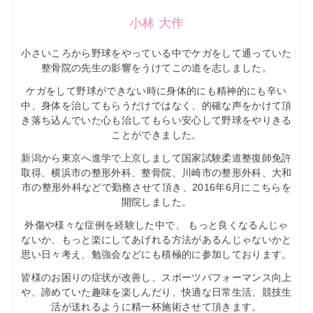
小林 大作
小さいころから野球をやっている中でケガをして通っていた
整骨院の先生の影響をうけてこの道を志しました。
ケガをして野球ができない時に身体的にも精神的にも辛い
中、身体を治してもらうだけではなく、的確な声をかけて頂
き落ち込んでいた心も治してもらい安心して野球をやりきる
ことができました。
新潟から東京へ進学で上京しまして国家試験柔道整復師免許
取得、横浜市の整形外科、整骨院、川崎市の整形外科、大和
市の整形外科などで勤務させて頂き、2016年6月にこちらを
開院しました。
外傷や様々な症例を経験した中で、 もっと良くなるんじゃ
ないか、もっと楽にしてあげれる方法があるんじゃないかと
思い日々考え、勉強会などにも積極的に参加しております。
皆様のお困りの症状が改善し、スポーツパフォーマンス向上
や、諦めていた趣味を楽しんだり、快適な日常生活、競技生
活が送れるように精一杯施術させて頂きます。