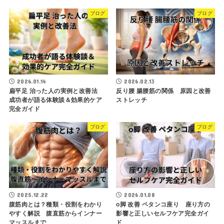
ブログ
ブログ
2026.01.14
2026.02.13
扁平足 治った人の実例と改善法
反り腰 腸腰筋の関係 原因と改善
成功者が語る体験談＆効果的ケア
ストレッチ
完全ガイド
ブログ
ブログ
2025.12.22
2026.01.08
腹筋肉とは？種類・役割をわかり
o脚 改善 ペタンコ座り 座り方の
やすく解説 腹直筋からインナー
影響と正しいセルフケア完全ガイ
マッスルまで
ド