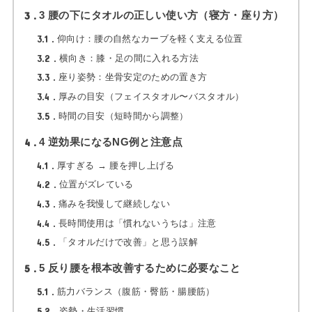
3
3 腰の下にタオルの正しい使い方（寝方・座り方）
3.1
仰向け：腰の自然なカーブを軽く支える位置
3.2
横向き：膝・足の間に入れる方法
3.3
座り姿勢：坐骨安定のための置き方
3.4
厚みの目安（フェイスタオル〜バスタオル）
3.5
時間の目安（短時間から調整）
4
4 逆効果になるNG例と注意点
4.1
厚すぎる → 腰を押し上げる
4.2
位置がズレている
4.3
痛みを我慢して継続しない
4.4
長時間使用は「慣れないうちは」注意
4.5
「タオルだけで改善」と思う誤解
5
5 反り腰を根本改善するために必要なこと
5.1
筋力バランス（腹筋・臀筋・腸腰筋）
5.2
姿勢・生活習慣